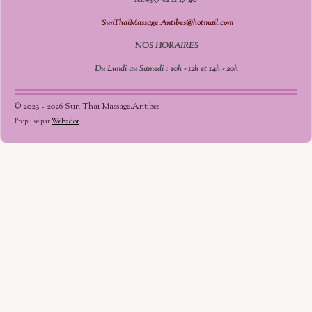
Tel.+337 61 11 17 48
SunThaiMassage.Antibes@hotmail.com
NOS HORAIRES
Du Lundi au Samedi : 10h - 12h et 14h - 20h
© 2023 - 2026 Sun Thai Massage.Antibes
Propulsé par
Webador