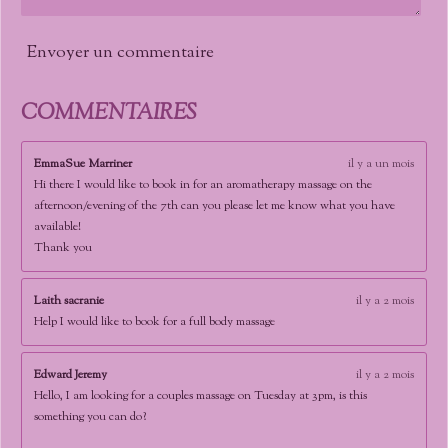
7
3
2
Envoyer un commentaire
8
2
4
COMMENTAIRES
4
é
EmmaSue Marriner
il y a un mois
t
Hi there I would like to book in for an aromatherapy massage on the
o
afternoon/evening of the 7th can you please let me know what you have
i
available!
l
Thank you
e
s
Laith sacranie
il y a 2 mois
Help I would like to book for a full body massage
Edward Jeremy
il y a 2 mois
Hello, I am looking for a couples massage on Tuesday at 3pm, is this
something you can do?